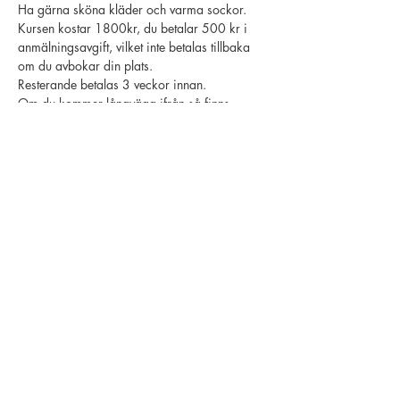
Ha gärna sköna kläder och varma sockor.
Kursen kostar 1800kr, du betalar 500 kr i 
anmälningsavgift, vilket inte betalas tillbaka 
om du avbokar din plats.
Resterande betalas 3 veckor innan.
Om du kommer långväga ifrån så finns 
Södra bergets vandrarhem rakt över gatan.
Varmt välkommen till en spännande och 
utvecklande dag.
Dela detta evenemang