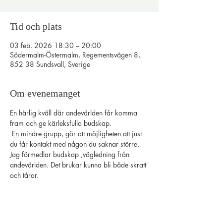
Tid och plats
03 feb. 2026 18:30 – 20:00
Södermalm-Östermalm, Regementsvägen 8,
852 38 Sundsvall, Sverige
Om evenemanget
En härlig kväll där andevärlden får komma 
fram och ge kärleksfulla budskap.
 En mindre grupp, gör att möjligheten att just 
du får kontakt med någon du saknar större.
Jag förmedlar budskap ,vägledning från 
andevärlden. Det brukar kunna bli både skratt 
och tårar.
Varmt välkommen ❣️