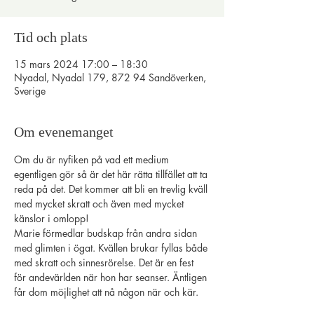
Tid och plats
15 mars 2024 17:00 – 18:30
Nyadal, Nyadal 179, 872 94 Sandöverken,
Sverige
Om evenemanget
Om du är nyfiken på vad ett medium 
egentligen gör så är det här rätta tillfället att ta 
reda på det. Det kommer att bli en trevlig kväll 
med mycket skratt och även med mycket 
känslor i omlopp!
Marie förmedlar budskap från andra sidan 
med glimten i ögat. Kvällen brukar fyllas både 
med skratt och sinnesrörelse. Det är en fest 
för andevärlden när hon har seanser. Äntligen 
får dom möjlighet att nå någon när och kär. 
Kanske är det just du som får kontakt. Varmt 